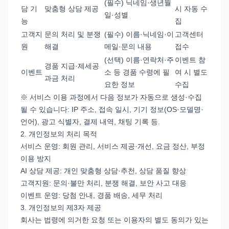
(필수) 닉네임·생년월
담 기
맞춤형 상담 제공
시 자동 수
일·성별
능
집
고객지
문의 처리 및 분쟁
(필수) 이름·닉네임·이
고객센터
원
해결
메일·문의 내용
접수
(선택) 이름·연락처·주
이벤트 참
경품 지급·제세공
이벤트
소 등 경품 수령에 필
여 시 별도
과금 처리
요한 정보
수집
※ 서비스 이용 과정에서 다음 정보가 자동으로 생성·수집
될 수 있습니다: IP 주소, 접속 일시, 기기 정보(OS·모델명·
언어), 광고 식별자, 결제 내역, 채팅 기록 등.
2. 개인정보의 처리 목적
서비스 운영: 회원 관리, 서비스 제공·개선, 요금 정산, 부정
이용 방지
AI 상담 제공: 개인 맞춤형 상담·추천, 상담 품질 향상
고객지원: 문의·불만 처리, 분쟁 해결, 보안 사고 대응
이벤트 운영: 당첨 안내, 경품 배송, 세무 처리
3. 개인정보의 제3자 제공
회사는 법령에 의거한 요청 또는 이용자의 별도 동의가 있는